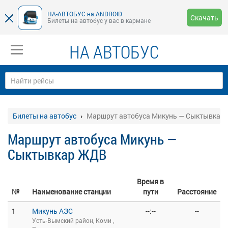
НА-АВТОБУС на ANDROID
Скачать
Билеты на автобус у вас в кармане
НА АВТОБУС
Билеты на автобус
Маршрут автобуса Микунь — Сыктывкар
Маршрут автобуса Микунь —
Сыктывкар ЖДВ
Время в
№
Наименование станции
пути
Расстояние
1
Микунь АЗС
--:--
--
Усть-Вымский район, Коми ,