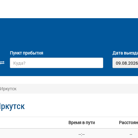
Пункт прибытия
Дата выезд
 Иркутск
Иркутск
Время в пути
Расстоян
--:--
--