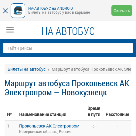
НА-АВТОБУС на ANDROID
Скачать
Билеты на автобус у вас в кармане
НА АВТОБУС
Билеты на автобус
Маршрут автобуса Прокопьевск АК Элект
Маршрут автобуса Прокопьевск АК
Электропром — Новокузнецк
Время
№
Наименование станции
в пути
Расстояние
1
Прокопьевск АК Электропром
--:--
--
Кемеровская область, Россия