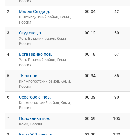
Россия
2
Малая Слуда д.
00:04
42
Сыктывдинский район, Коми ,
Россия
3
Студенец п.
00:12
60
Усть-Вымский район, Коми ,
Россия
4
Вогваздино пов.
00:19
67
Усть-Вымский район, Коми ,
Россия
5
Ляли пов.
00:34
85
Княжпогостский район, Коми,
Россия
6
Серегово с. пов.
00:39
90
Княжпогостский район, Коми,
Россия
7
Половники пов.
00:59
105
Коми, Россия
8
Емва ЖД вокзал
01:29
129