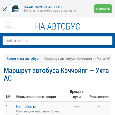
НА-АВТОБУС на ANDROID
Скачать
Билеты на автобус у вас в кармане
НА АВТОБУС
Билеты на автобус
Маршрут автобуса Кэччойяг — Ухта АС
Маршрут автобуса Кэччойяг — Ухта
АС
Время в
№
Наименование станции
пути
Расстояние
1
Кэччойяг п.
--:--
--
Сыктывдинский район, Коми ,