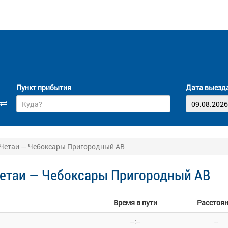
Пункт прибытия
Дата выезд
 Четаи — Чебоксары Пригородный АВ
Четаи — Чебоксары Пригородный АВ
Время в пути
Расстоя
--:--
--