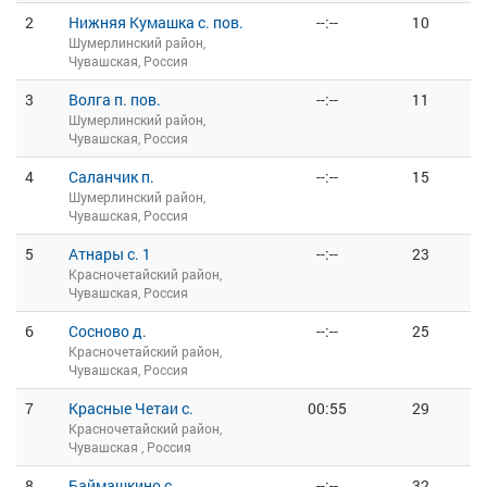
2
Нижняя Кумашка с. пов.
--:--
10
Шумерлинский район,
Чувашская, Россия
3
Волга п. пов.
--:--
11
Шумерлинский район,
Чувашская, Россия
4
Саланчик п.
--:--
15
Шумерлинский район,
Чувашская, Россия
5
Атнары с. 1
--:--
23
Красночетайский район,
Чувашская, Россия
6
Сосново д.
--:--
25
Красночетайский район,
Чувашская, Россия
7
Красные Четаи с.
00:55
29
Красночетайский район,
Чувашская , Россия
8
Баймашкино с.
--:--
32