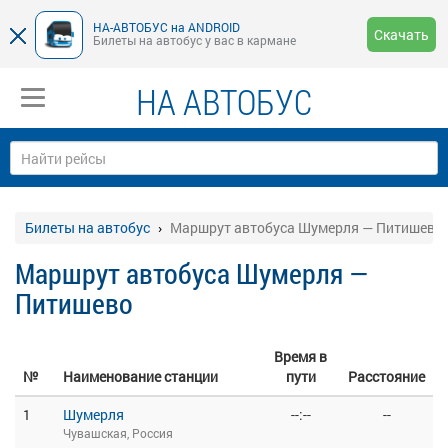
НА-АВТОБУС на ANDROID
Скачать
Билеты на автобус у вас в кармане
НА АВТОБУС
Билеты на автобус
Маршрут автобуса Шумерля — Питишево
Маршрут автобуса Шумерля —
Питишево
Время в
№
Наименование станции
пути
Расстояние
1
Шумерля
--:--
--
Чувашская, Россия