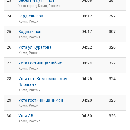
23
Веселый Кут п. пов.
04:08
294
Ухта город, Коми, Россия
24
Гард-ель пов.
04:12
297
Коми, Россия
25
Водный пов.
04:17
307
Коми, Россия
26
Ухта ул Куратова
04:22
320
Коми, Россия
27
Ухта Гостиница Чибью
04:24
322
Коми, Россия
28
Ухта ост. Комсомольская
04:26
324
Площадь
Коми, Россия
29
Ухта гостинница Тиман
04:28
325
Коми, Россия
30
Ухта АВ
04:30
326
Коми, Россия