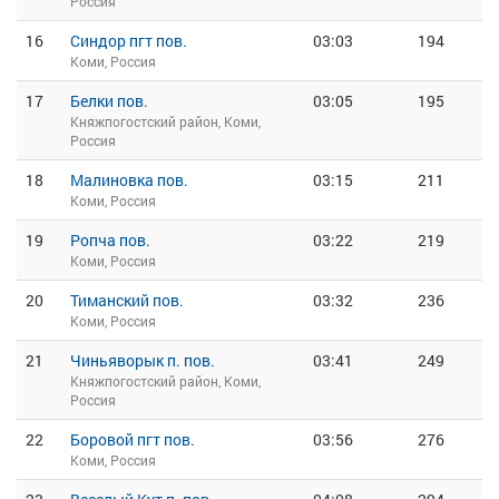
Россия
16
Синдор пгт пов.
03:03
194
Коми, Россия
17
Белки пов.
03:05
195
Княжпогостский район, Коми,
Россия
18
Малиновка пов.
03:15
211
Коми, Россия
19
Ропча пов.
03:22
219
Коми, Россия
20
Тиманский пов.
03:32
236
Коми, Россия
21
Чиньяворык п. пов.
03:41
249
Княжпогостский район, Коми,
Россия
22
Боровой пгт пов.
03:56
276
Коми, Россия