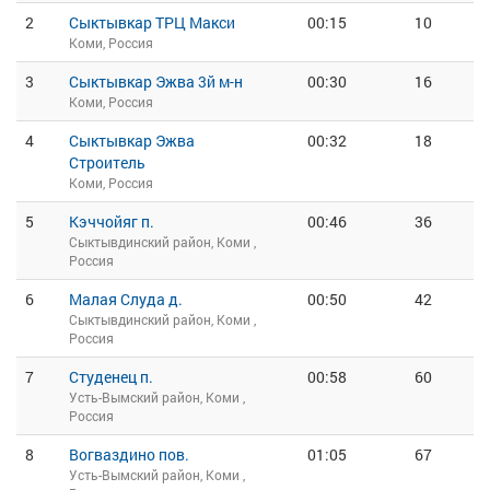
2
Сыктывкар ТРЦ Макси
00:15
10
Коми, Россия
3
Сыктывкар Эжва 3й м-н
00:30
16
Коми, Россия
4
Сыктывкар Эжва
00:32
18
Строитель
Коми, Россия
5
Кэччойяг п.
00:46
36
Сыктывдинский район, Коми ,
Россия
6
Малая Слуда д.
00:50
42
Сыктывдинский район, Коми ,
Россия
7
Студенец п.
00:58
60
Усть-Вымский район, Коми ,
Россия
8
Вогваздино пов.
01:05
67
Усть-Вымский район, Коми ,