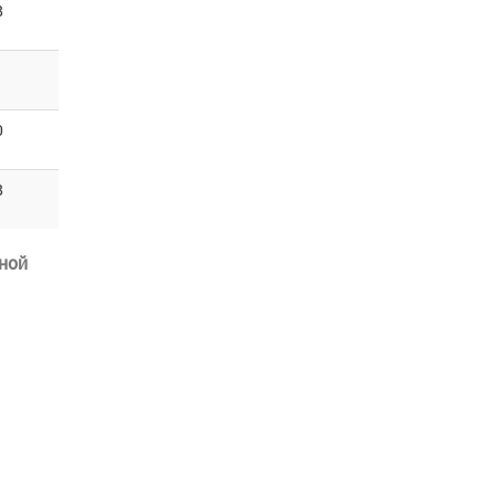
8
1
0
8
ной