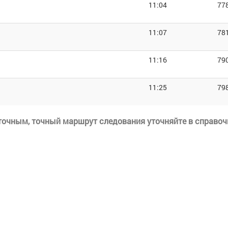
11:04
77
11:07
78
11:16
79
11:25
79
еточным, точный маршрут следования уточняйте в справоч