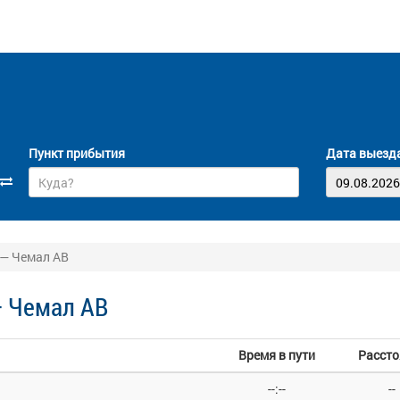
Пункт прибытия
Дата выезд
 — Чемал АВ
— Чемал АВ
Время в пути
Рассто
--:--
--