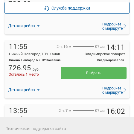
735.63
руб.
Места
Служба поддержки
закончились
Подробнее
Детали рейса
о маршруте
11:55
14:11
07 авг
2 ч. 16 м
Нижний Новгород ТПУ Канавинский
Владимирское поворот
Нижний Новгород АВ ТПУ Канавинский
Владимирское пов.
726.95
руб.
Выбрать
Осталось 1 место
Подробнее
Детали рейса
о маршруте
13:55
16:02
07 авг
2 ч. 7 м
Нижний Новгород ТПУ Канавинский
Владимирское поворот
Нижний Новгород АВ ТПУ Канавинский
Владимирское пов.
Техническая поддержка сайта
734.55
руб.