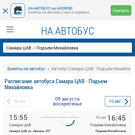
НА-АВТОБУС на ANDROID
Скачать
Билеты на автобус у вас в кармане
НА АВТОБУС
Билеты на автобус
Автобус Самара ЦАВ - Подъем-Михайлов
Расписание автобуса Самара ЦАВ - Подъем-
Михайловка
09 августа
08
авг
10
авг
воскресенье
15:55
16:45
09 авг
Самара ЦАВ
Подъем-Михайловка
Самара ЦАВ, ул. Авроры, 207
Подъем-Михайловка
На данной странице вы можете ознакомиться с расписанием и