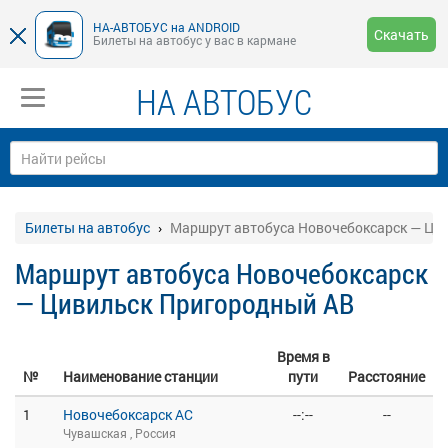
НА-АВТОБУС на ANDROID
Скачать
Билеты на автобус у вас в кармане
НА АВТОБУС
Билеты на автобус
Маршрут автобуса Новочебоксарск — Ци
Маршрут автобуса Новочебоксарск
— Цивильск Пригородный АВ
Время в
№
Наименование станции
пути
Расстояние
1
Новочебоксарск АС
--:--
--
Чувашская , Россия