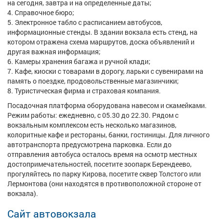
на сегодня, завтра и на определенные даты;
Справочное бюро;
Электронное табло с расписанием автобусов,
информационные стенды. В здании вокзала есть стенд, на
котором отражена схема маршрутов, доска объявлений и
другая важная информация;
Камеры хранения багажа и ручной клади;
Кафе, киоски с товарами в дорогу, ларьки с сувенирами на
память о поездке, продовольственные магазинчики;
Туристическая фирма и страховая компания.
Посадочная платформа оборудована навесом и скамейками.
Режим работы: ежедневно, с 05.30 до 22.30. Рядом с
вокзальным комплексом есть несколько магазинов,
колоритные кафе и рестораны, банки, гостиницы. Для личного
автотранспорта предусмотрена парковка. Если до
отправления автобуса осталось время на осмотр местных
достопримечательностей, посетите зоопарк Берендеево,
прогуляйтесь по парку Кирова, посетите сквер Толстого или
Лермонтова (они находятся в противоположной стороне от
вокзала).
Сайт автовокзала