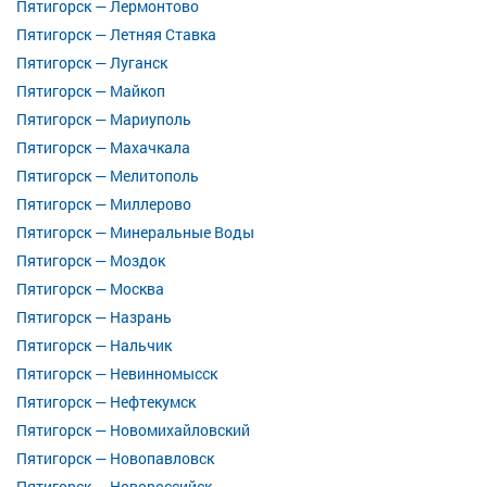
Пятигорск — Лермонтово
Пятигорск — Летняя Ставка
Пятигорск — Луганск
Пятигорск — Майкоп
Пятигорск — Мариуполь
Пятигорск — Махачкала
Пятигорск — Мелитополь
Пятигорск — Миллерово
Пятигорск — Минеральные Воды
Пятигорск — Моздок
Пятигорск — Москва
Пятигорск — Назрань
Пятигорск — Нальчик
Пятигорск — Невинномысск
Пятигорск — Нефтекумск
Пятигорск — Новомихайловский
Пятигорск — Новопавловск
Пятигорск — Новороссийск