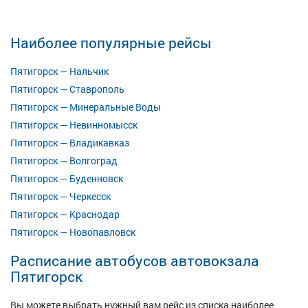
Наиболее популярные рейсы
Пятигорск — Нальчик
Пятигорск — Ставрополь
Пятигорск — Минеральные Воды
Пятигорск — Невинномысск
Пятигорск — Владикавказ
Пятигорск — Волгоград
Пятигорск — Буденновск
Пятигорск — Черкесск
Пятигорск — Краснодар
Пятигорск — Новопавловск
Расписание автобусов автовокзала
Пятигорск
Вы можете выбрать нужный вам рейс из списка наиболее