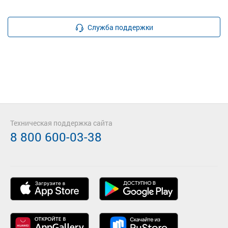
Служба поддержки
Техническая поддержка сайта
8 800 600-03-38