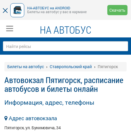
НА-АВТОБУС на ANDROID
Скачать
Билеты на автобус у вас в кармане
НА АВТОБУС
Билеты на автобус
Ставропольский край
Пятигорск
Автовокзал Пятигорск, расписание
автобусов и билеты онлайн
Информация, адрес, телефоны
Адрес автовокзала
Пятигорск, ул. Бунимовича, 34